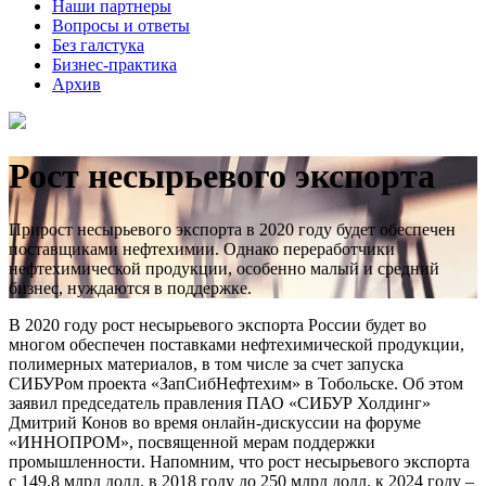
Наши партнеры
Вопросы и ответы
Без галстука
Бизнес-практика
Архив
Рост несырьевого экспорта
Прирост несырьевого экспорта в 2020 году будет обеспечен
поставщиками нефтехимии. Однако переработчики
нефтехимической продукции, особенно малый и средний
бизнес, нуждаются в поддержке.
В 2020 году рост несырьевого экспорта России будет во
многом обеспечен поставками нефтехимической продукции,
полимерных материалов, в том числе за счет запуска
СИБУРом проекта «ЗапСибНефтехим» в Тобольске. Об этом
заявил председатель правления ПАО «СИБУР Холдинг»
Дмитрий Конов во время онлайн-дискуссии на форуме
«ИННОПРОМ», посвященной мерам поддержки
промышленности. Напомним, что рост несырьевого экспорта
с 149,8 млрд долл. в 2018 году до 250 млрд долл. к 2024 году –