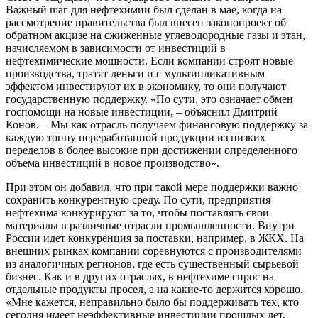
Важный шаг для нефтехимии был сделан в мае, когда на
рассмотрение правительства был внесен законопроект об
обратном акцизе на сжиженные углеводородные газы и этан,
начисляемом в зависимости от инвестиций в
нефтехимические мощности. Если компании строят новые
производства, тратят деньги и с мультипликативным
эффектом инвестируют их в экономику, то они получают
государственную поддержку. «По сути, это означает обмен
госпомощи на новые инвестиции, – объяснил Дмитрий
Конов. – Мы как отрасль получаем финансовую поддержку за
каждую тонну переработанной продукции из низких
переделов в более высокие при достижении определенного
объема инвестиций в новое производство».
При этом он добавил, что при такой мере поддержки важно
сохранить конкурентную среду. По сути, предприятия
нефтехима конкурируют за то, чтобы поставлять свои
материалы в различные отрасли промышленности. Внутри
России идет конкуренция за поставки, например, в ЖКХ. На
внешних рынках компании соревнуются с производителями
из аналогичных регионов, где есть существенный сырьевой
бизнес. Как и в других отраслях, в нефтехиме спрос на
отдельные продукты просел, а на какие-то держится хорошо.
«Мне кажется, неправильно было бы поддерживать тех, кто
сегодня имеет неэффективные инвестиции прошлых лет,