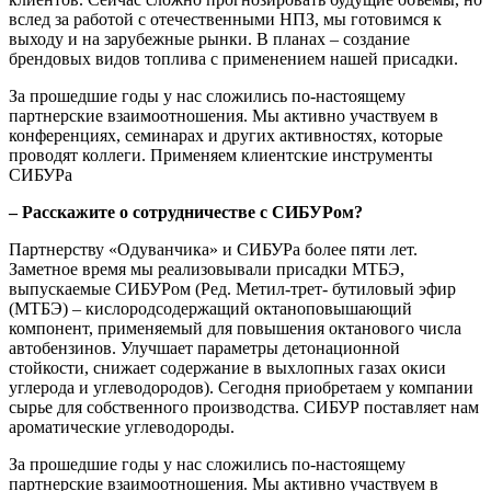
вслед за работой с отечественными НПЗ, мы готовимся к
выходу и на зарубежные рынки. В планах – создание
брендовых видов топлива с применением нашей присадки.
За прошедшие годы у нас сложились по-настоящему
партнерские взаимоотношения. Мы активно участвуем в
конференциях, семинарах и других активностях, которые
проводят коллеги. Применяем клиентские инструменты
СИБУРа
– Расскажите о сотрудничестве с СИБУРом?
Партнерству «Одуванчика» и СИБУРа более пяти лет.
Заметное время мы реализовывали присадки МТБЭ,
выпускаемые СИБУРом (Ред. Метил-трет- бутиловый эфир
(МТБЭ) – кислородсодержащий октаноповышающий
компонент, применяемый для повышения октанового числа
автобензинов. Улучшает параметры детонационной
стойкости, снижает содержание в выхлопных газах окиси
углерода и углеводородов). Сегодня приобретаем у компании
сырье для собственного производства. СИБУР поставляет нам
ароматические углеводороды.
За прошедшие годы у нас сложились по-настоящему
партнерские взаимоотношения. Мы активно участвуем в