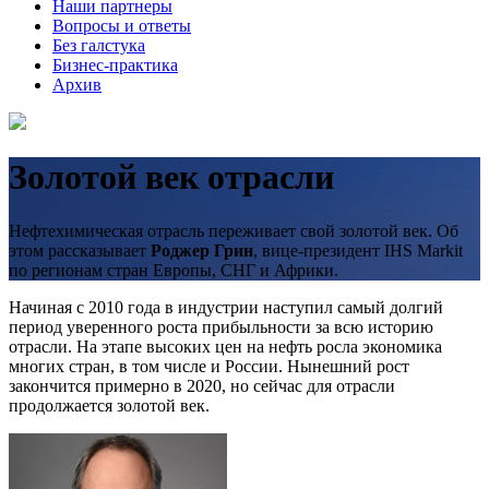
Наши партнеры
Вопросы и ответы
Без галстука
Бизнес-практика
Архив
Золотой век отрасли
Нефтехимическая отрасль переживает свой золотой век. Об
этом рассказывает
Роджер Грин
, вице-президент IHS Markit
по регионам стран Европы, СНГ и Африки.
Начиная с 2010 года в индустрии наступил самый долгий
период уверенного роста прибыльности за всю историю
отрасли. На этапе высоких цен на нефть росла экономика
многих стран, в том числе и России. Нынешний рост
закончится примерно в 2020, но сейчас для отрасли
продолжается золотой век.