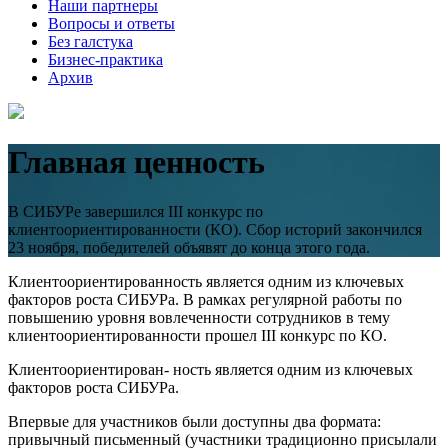
Наши партнеры
Вопросы и ответы
Без галстука
Бизнес-практика
Архив
Главная ценность
В СИБУРе завершился III конкурс по
клиентоориентированности (КО). Сбор историй закончился
23 ноября, победителей объявят до конца этого года.
Клиентоориентированность является одним из ключевых
факторов роста СИБУРа. В рамках регулярной работы по
повышению уровня вовлеченности сотрудников в тему
клиентоориентированности прошел III конкурс по КО.
Клиентоориентирован- ность является одним из ключевых
факторов роста СИБУРа.
Впервые для участников были доступны два формата:
привычный письменный (участники традиционно присылали