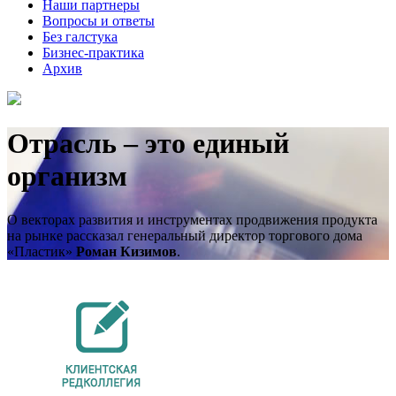
Наши партнеры
Вопросы и ответы
Без галстука
Бизнес-практика
Архив
Отрасль – это единый
организм
О векторах развития и инструментах продвижения продукта
на рынке рассказал генеральный директор торгового дома
«Пластик»
Роман Кизимов
.