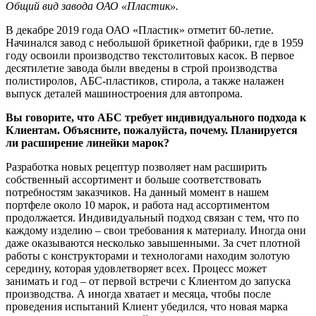
Общий вид завода ОАО «Пластик».
В декабре 2019 года ОАО «Пластик» отметит 60-летие.
Начинался завод с небольшой брикетной фабрики, где в 1959
году освоили производство текстолитовых касок. В первое
десятилетие завода были введены в строй производства
полистиролов, АБС-пластиков, стирола, а также налажен
выпуск деталей машиностроения для автопрома.
Вы говорите, что АБС требует индивидуального подхода к
Клиентам. Объясните, пожалуйста, почему. Планируется
ли расширение линейки марок?
Разработка новых рецептур позволяет нам расширить
собственный ассортимент и больше соответствовать
потребностям заказчиков. На данный момент в нашем
портфеле около 10 марок, и работа над ассортиментом
продолжается. Индивидуальный подход связан с тем, что по
каждому изделию – свои требования к материалу. Иногда они
даже оказываются несколько завышенными. За счет плотной
работы с конструкторами и технологами находим золотую
середину, которая удовлетворяет всех. Процесс может
занимать и год – от первой встречи с Клиентом до запуска
производства. А иногда хватает и месяца, чтобы после
проведения испытаний Клиент убедился, что новая марка