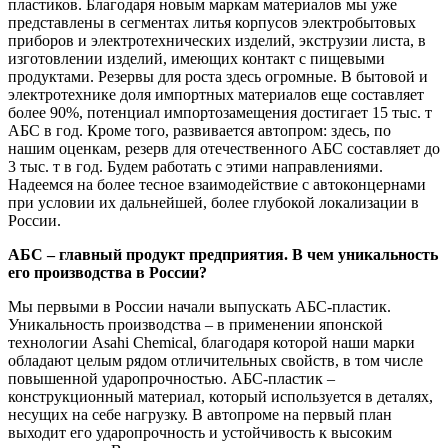
пластиков. Благодаря новым маркам материалов мы уже
представлены в сегментах литья корпусов электробытовых
приборов и электротехнических изделий, экструзии листа, в
изготовлении изделий, имеющих контакт с пищевыми
продуктами. Резервы для роста здесь огромные. В бытовой и
электротехнике доля импортных материалов еще составляет
более 90%, потенциал импортозамещения достигает 15 тыс. т
АБС в год. Кроме того, развивается автопром: здесь, по
нашим оценкам, резерв для отечественного АБС составляет до
3 тыс. т в год. Будем работать с этими направлениями.
Надеемся на более тесное взаимодействие с автоконцернами
при условии их дальнейшей, более глубокой локализации в
России.
АБС – главный продукт предприятия. В чем уникальность
его производства в России?
Мы первыми в России начали выпускать АБС-пластик.
Уникальность производства – в применении японской
технологии Asahi Chemical, благодаря которой наши марки
обладают целым рядом отличительных свойств, в том числе
повышенной ударопрочностью. AБС-пластик –
конструкционный материал, который используется в деталях,
несущих на себе нагрузку. В автопроме на первый план
выходит его ударопрочность и устойчивость к высоким