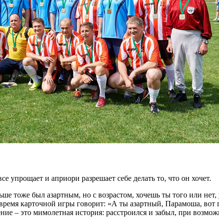
е упрощает и априори разрешает себе делать то, что он хочет.
аньше тоже был азартным, но с возрастом, хочешь ты того или не
время карточной игры говорит: «А ты азартный, Парамоша, вот гд
жение – это мимолетная история: расстроился и забыл, при возм