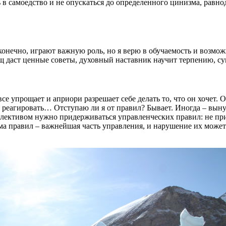
 в самоедство и не опускаться до определенного цинизма, равно
 конечно, играют важную роль, но я верю в обучаемость и возмож
щ даст ценные советы, духовный наставник научит терпению, с
се упрощает и априори разрешает себе делать то, что он хочет. 
ил реагировать… Отступаю ли я от правил? Бывает. Иногда – вын
оллективом нужно придерживаться управленческих правил: не пр
ма правил – важнейшая часть управления, и нарушение их может