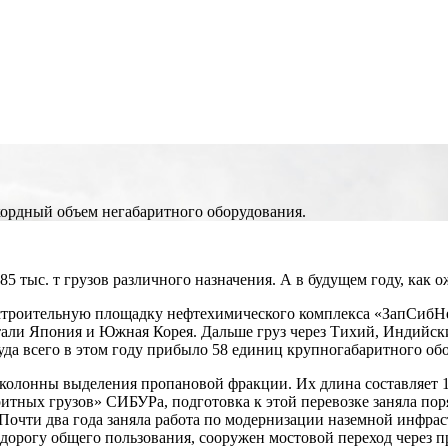
ордный объем негабаритного оборудования.
 тыс. т грузов различного назначения. А в будущем году, как ож
а строительную площадку нефтехимического комплекса «ЗапСибНе
тали Япония и Южная Корея. Дальше груз через Тихий, Индийск
да всего в этом году прибыло 58 единиц крупногабаритного об
лонны выделения пропановой фракции. Их длина составляет 106 
итных грузов» СИБУРа, подготовка к этой перевозке заняла пор
Почти два года заняла работа по модернизации наземной инфрас
 дорогу общего пользования, сооружен мостовой переход через