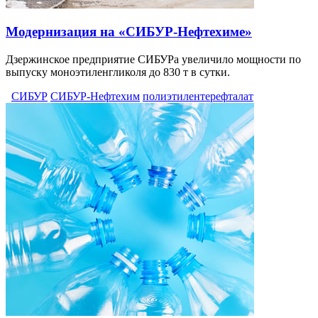
Модернизация на «СИБУР-Нефтехиме»
Дзержинское предприятие СИБУРа увеличило мощности по
выпуску моноэтиленгликоля до 830 т в сутки.
СИБУР
СИБУР-Нефтехим
полиэтилентерефталат