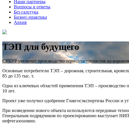
Наши партнеры
Вопросы и ответы
Без галстука
Бизнес-практика
Архив
ТЭП для будущего
СИБУР увеличит производство термоэластопластов на воронеж
Основные потребители ТЭП – дорожная, строительная, кровель
85 до 135 тыс. т.
Одна из ключевых областей применения ТЭП – производство 
10 лет.
Проект уже получил одобрение Главгосэкспертизы России и 
При возведении нового объекта используются передовые тех
Генеральным подрядчиком по проектированию выступает НИПИ
нефтегазохимии.