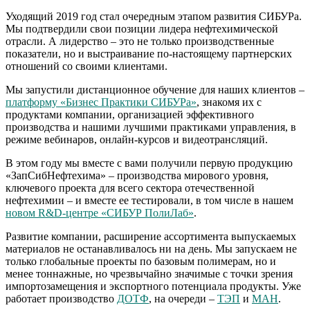
Уходящий 2019 год стал очередным этапом развития СИБУРа.
Мы подтвердили свои позиции лидера нефтехимической
отрасли. А лидерство – это не только производственные
показатели, но и выстраивание по-настоящему партнерских
отношений со своими клиентами.
Мы запустили дистанционное обучение для наших клиентов –
платформу «Бизнес Практики СИБУРа»
, знакомя их с
продуктами компании, организацией эффективного
производства и нашими лучшими практиками управления, в
режиме вебинаров, онлайн-курсов и видеотрансляций.
В этом году мы вместе с вами получили первую продукцию
«ЗапСибНефтехима» – производства мирового уровня,
ключевого проекта для всего сектора отечественной
нефтехимии – и вместе ее тестировали, в том числе в нашем
новом R&D-центре «СИБУР ПолиЛаб»
.
Развитие компании, расширение ассортимента выпускаемых
материалов не останавливалось ни на день. Мы запускаем не
только глобальные проекты по базовым полимерам, но и
менее тоннажные, но чрезвычайно значимые с точки зрения
импортозамещения и экспортного потенциала продукты. Уже
работает производство
ДОТФ
, на очереди –
ТЭП
и
МАН
.