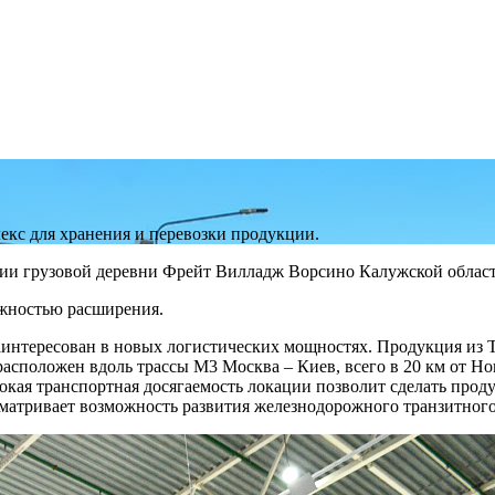
кс для хранения и перевозки продукции.
ии грузовой деревни Фрейт Вилладж Ворсино Калужской област
можностью расширения.
нтересован в новых логистических мощностях. Продукция из Т
сположен вдоль трассы М3 Москва – Киев, всего в 20 км от Но
кая транспортная досягаемость локации позволит сделать прод
сматривает возможность развития железнодорожного транзитног