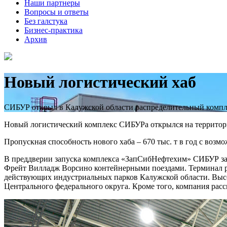
Наши партнеры
Вопросы и ответы
Без галстука
Бизнес-практика
Архив
Новый логистический хаб
СИБУР открыл в Калужской области распределительный компле
Новый логистический комплекс СИБУРа открылся на территор
Пропускная способность нового хаба – 670 тыс. т в год с воз
В преддверии запуска комплекса «ЗапСибНефтехим» СИБУР заи
Фрейт Вилладж Ворсино контейнерными поездами. Терминал ра
действующих индустриальных парков Калужской области. Высо
Центрального федерального округа. Кроме того, компания рас