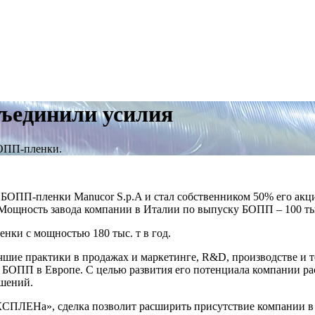
единили усилия
БОПП-пленки.
ОПП-пленки Manucor S.p.A и стал собственником 50% его акци
щность завода компании в Италии по выпуску БОПП – 100 тыс. т
и с мощностью 180 тыс. т в год.
е практики в продажах и маркетинге, R&D, производстве и техн
е БОПП в Европе. С целью развития его потенциала компании р
ешений.
СПЛЕНа», сделка позволит расширить присутствие компании в 