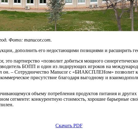
од. Фото: manucor.com.
дукции, дополнить его недостающими позициями и расширить г
, это партнерство «позволит добиться мощного синергетическог
одитель БОПП и один из лидирующих игроков на международн
зал он. – Сотрудничество Manucor с «БИАКСПЛЕНом» позволит 
коммерческое присутствие благодаря выгодному и взаимодопол
личивающемуся объему потребления продуктов питания и други
ом сегменте: конкурентную стоимость, хорошие барьерные свой
пилен.
Скачать PDF