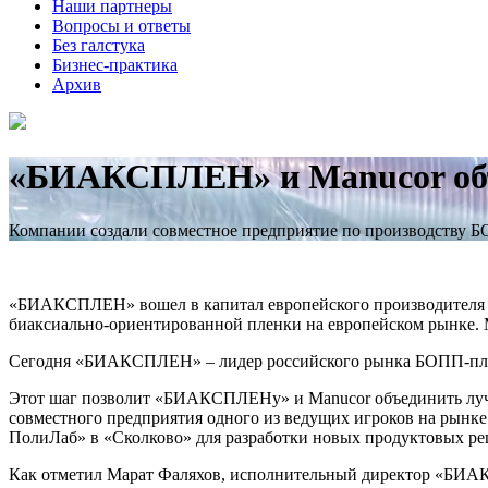
Наши партнеры
Вопросы и ответы
Без галстука
Бизнес-практика
Архив
«БИАКСПЛЕН» и Manucor объ
Компании создали совместное предприятие по производству 
«БИАКСПЛЕН» вошел в капитал европейского производителя Б
биаксиально-ориентированной пленки на европейском рынке. Мо
Сегодня «БИАКСПЛЕН» – лидер российского рынка БОПП-пленк
Этот шаг позволит «БИАКСПЛЕНу» и Manucor объединить лучши
совместного предприятия одного из ведущих игроков на рынк
ПолиЛаб» в «Сколково» для разработки новых продуктовых р
Как отметил Марат Фаляхов, исполнительный директор «БИАК