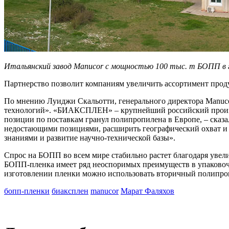
Итальянский завод Manucor с мощностью 100 тыс. т БОПП в г
Партнерство позволит компаниям увеличить ассортимент про
По мнению Луиджи Скальотти, генерального директора Manucor
технологий». «БИАКСПЛЕН» – крупнейший российский произв
позиции по поставкам гранул полипропилена в Европе, – ска
недостающими позициями, расширить географический охват и 
знаниями и развитие научно-технической базы».
Спрос на БОПП во всем мире стабильно растет благодаря уве
БОПП-пленка имеет ряд неоспоримых преимуществ в упаковочн
изготовлении пленки можно использовать вторичный полипро
бопп-пленки
биаксплен
manucor
Марат Фаляхов