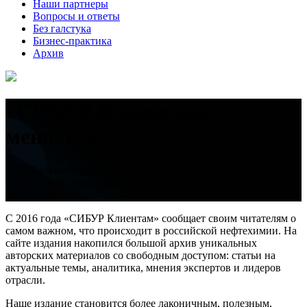
Наши партнеры
Вопросы и ответы
Без галстука
Бизнес-практика
Архив
«СИБУР Клиентам»
меняется!
Мы обновляем формат журнала для того, чтобы стать более
интересным, полезным и практичным изданием для наших
читателей.
С 2016 года «СИБУР Клиентам» сообщает своим читателям о
самом важном, что происходит в российской нефтехимии. На
сайте издания накопился большой архив уникальных
авторских материалов со свободным доступом: статьи на
актуальные темы, аналитика, мнения экспертов и лидеров
отрасли.
Наше издание становится более лаконичным, полезным,