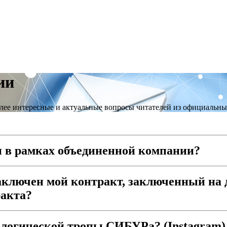
ии
лее интересные и актуальные вопросы читателей из официальны
ми в рамках объединенной компании?
заключен мой контракт, заключенный на
ракта?
ологической тропы СИБУРа? (Instagram)