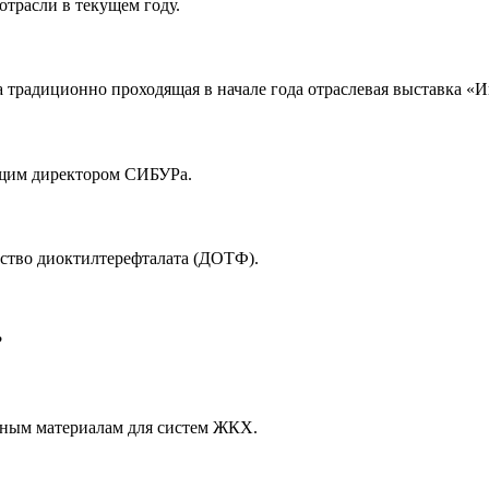
трасли в текущем году.
а традиционно проходящая в начале года отраслевая выставка «И
ющим директором СИБУРа.
дство диоктилтерефталата (ДОТФ).
?
нным материалам для систем ЖКХ.