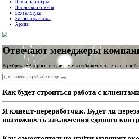
Наши партнеры
Вопросы и ответы
Без галстука
Бизнес-практика
Архив
Отвечают менеджеры компан
В рубрике «Вопросы и ответы» мы публикуем ответы на наибо
Как будет строиться работа с клиента
Я клиент-переработчик. Будет ли пере
возможность заключения единого конт
Как самостоятельно найти маршрут эк