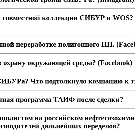
я совместной коллекции СИБУР и WOS? 
ной переработке полигонного ПП. (Face
 охрану окружающей среды? (Facebook)
я СИБУРа? Что подтолкнуло компанию к 
онная программа ТАИФ после сделки?
полистом на российском нефтегазохими
оизводителей дальнейших переделов?