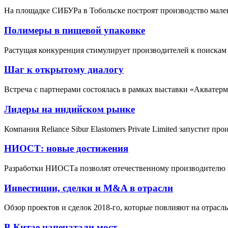
На площадке СИБУРа в Тобольске построят производство мале
Полимеры в пищевой упаковке
Растущая конкуренция стимулирует производителей к поискам
Шаг к открытому диалогу
Встреча с партнерами состоялась в рамках выставки «Акватерм
Лидеры на индийском рынке
Компания Reliance Sibur Elastomers Private Limited запустит пр
НИОСТ: новые достижения
Разработки НИОСТа позволят отечественному производителю 
Инвестиции, сделки и M&A в отрасли
Обзор проектов и сделок 2018-го, которые повлияют на отрасль
В Китае напечатали мост