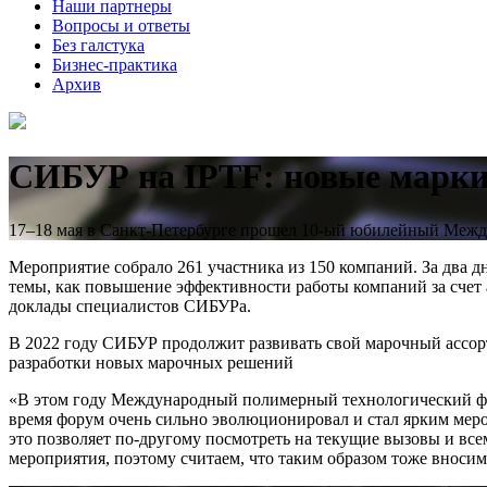
Наши партнеры
Вопросы и ответы
Без галстука
Бизнес-практика
Архив
СИБУР на IPTF: новые марки
17–18 мая в Санкт-Петербурге прошел 10-ый юбилейный Между
Мероприятие собрало 261 участника из 150 компаний. За два 
темы, как повышение эффективности работы компаний за счет 
доклады специалистов СИБУРа.
В 2022 году СИБУР продолжит развивать свой марочный ассорт
разработки новых марочных решений
«В этом году Международный полимерный технологический фо
время форум очень сильно эволюционировал и стал ярким меро
это позволяет по-другому посмотреть на текущие вызовы и вс
мероприятия, поэтому считаем, что таким образом тоже вноси