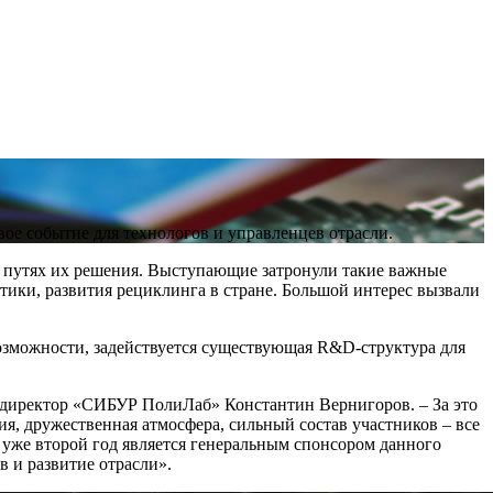
е событие для технологов и управленцев отрасли.
 и путях их решения. Выступающие затронули такие важные
ики, развития рециклинга в стране. Большой интерес вызвали
озможности, задействуется существующая R&D-структура для
 директор «СИБУР ПолиЛаб» Константин Вернигоров. – За это
, дружественная атмосфера, сильный состав участников – все
 уже второй год является генеральным спонсором данного
 и развитие отрасли».