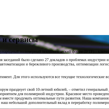
 и сервисы
народный полимерный технологический форум (IPTF) – ключево
дня заседаний было сделано 27 докладов о проблемах индустрии
автоматизации и бережливого производства, оптимизации логист
имент. Для этого используются все текущие технологические в
рум празднует свой 10-летний юбилей, – отметил генеральный
приятием для полимерной индустрии. Красивое место проведения
ем вместе продумать оптимальные пути развития. Наша компания
м наш небольшой дополнительный вклад в переработку полимеров